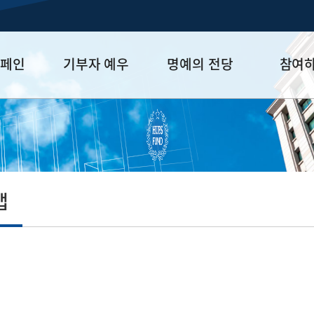
캠페인
기부자 예우
명예의 전당
참여
금
예우 프로그램
HUFS Honor
참여방법
세제 혜택
Diamond Club
기부하기
학금
Platinum Club
잠재기부자 
졸업동문 정
맵
업데이트