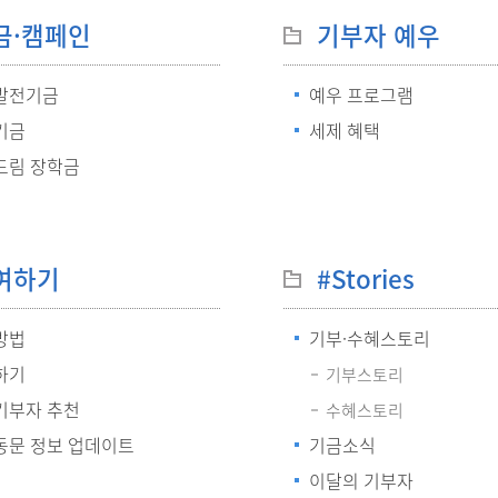
금·캠페인
기부자 예우
발전기금
예우 프로그램
기금
세제 혜택
드림 장학금
여하기
#Stories
방법
기부·수혜스토리
하기
기부스토리
기부자 추천
수혜스토리
동문 정보 업데이트
기금소식
이달의 기부자