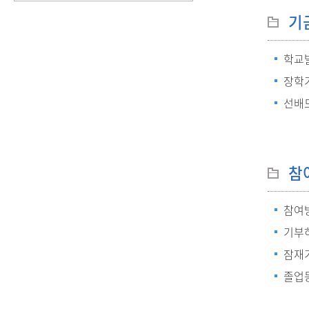
기
학교
장학
선배
참
참여
기부
잠재
졸업