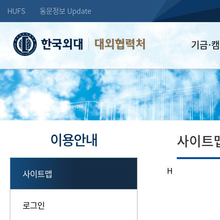
HUFS
동문정보 Update
대외협력처
기금·
학교발전기
장학기금
선배드림 장
이용안내
사이트
H
사이트맵
로그인