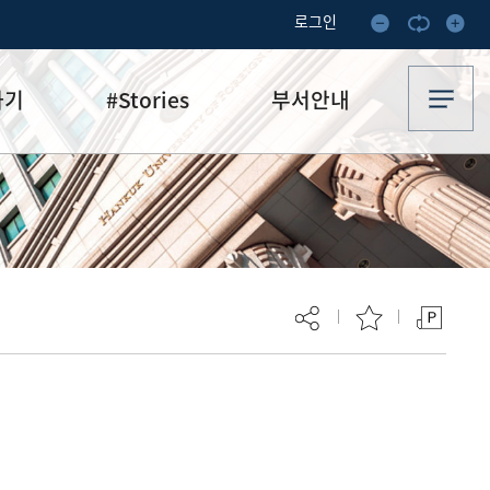
로그인
하기
#Stories
부서안내
기부·수혜스토리
업무안내
기금소식
오시는 길
추천
이달의 기부자
보
현재 페이지를 즐겨찾는 메뉴로
등록하시겠습니까?