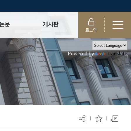
논문
게시판
로그인
제출 절차/자격
공지사항
Powered by
Translate
 및 템플릿
자료실
FAQ
_
취업·모집 관련 공지
제안심사
특강·프로그램 관련 공지
교육 이수 안내
대학원생권리장전
위원회 규정
대학원 총학생회
 지침서
외국인 유학생 비자(VISA)
문검색