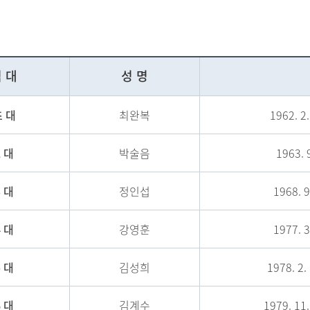
 대
성 명
초 대
최완복
1962. 2.
2 대
박술음
1963. 9
3 대
정인섭
1968. 9
4 대
강영훈
1977. 3
5 대
김성희
1978. 2.
6 대
김계수
1979. 11.