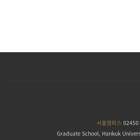
서울캠퍼스
0245
Graduate School, Hankuk Univers