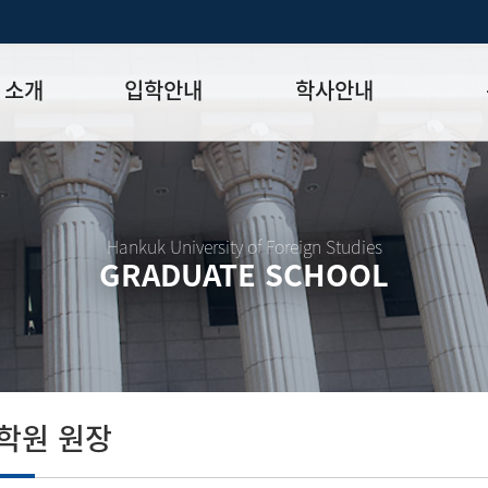
 소개
입학안내
학사안내
모집일정
학사일정표
학위논문
모집요강
강의시간표
논문작성법
원장
입시 공지사항
수업
양식함
Hankuk University of Foreign Studies
GRADUATE SCHOOL
락처
학부-대학원 연계과정
학적
논문지도
학위논문
석·박사 통합 학위과정
장학
연구윤리
박사후 연구과정
외국어시험
연구윤리
종합시험
연구윤리
제 규정
졸업생논
논문게재 연구비 지원
학원 원장