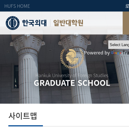
HUFS HOME
일반대학원
Powered by
Tr
Hankuk University of Foreign Studies
GRADUATE SCHOOL
사이트맵