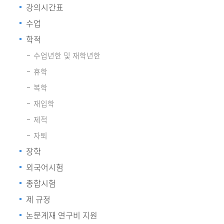
강의시간표
수업
학적
수업년한 및 재학년한
휴학
복학
재입학
제적
자퇴
장학
외국어시험
종합시험
제 규정
논문게재 연구비 지원