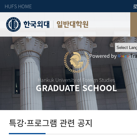
HUFS HOME
일반대학원
Powered by
Tr
Hankuk University of Foreign Studies
GRADUATE SCHOOL
특강·프로그램 관련 공지