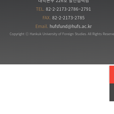
대학본부 226호 발전협력팀
TEL.
82-2-2173-2786~2791
FAX.
82-2-2173-2785
Email.
hufsfund@hufs.ac.kr
Copyright ⓒ Hankuk University of Foreign Studies. All Rights Reserv