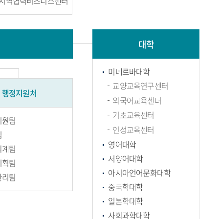
S지역협력비즈니스센터
대학
미네르바대학
교양교육연구센터
행정지원처
외국어교육센터
기초교육센터
지원팀
인성교육센터
팀
영어대학
회계팀
서양어대학
기획팀
아시아언어문화대학
관리팀
중국학대학
일본학대학
사회과학대학