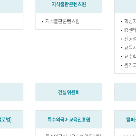
지식출판콘텐츠원
지식출판콘텐츠팀
혁신
IR센
전공
교육
교수
원격
회
건설위원회
글로벌)
특수외국어교육진흥원
캠퍼