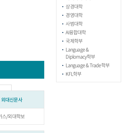
상경대학
경영대학
사범대학
AI융합대학
국제학부
Language &
Diplomacy학부
Language & Trade학부
KFL학부
외대신문사
거스/외대학보