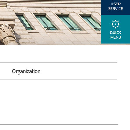
USER
SERVICE
QUICK
MENU
Organization