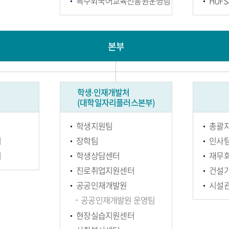
특수외국어교육진흥원운영팀
HUF
본부
학생∙인재개발처
(대학일자리플러스본부)
학생지원팀
총괄
터
장학팀
인사
터
학생상담센터
재무
진로취업지원센터
건설
공공인재개발원
시설
공공인재개발원 운영팀
현장실습지원센터