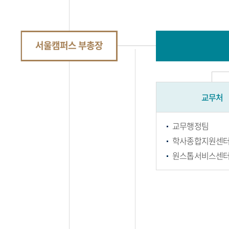
서울캠퍼스 부총장
교무처
교무행정팀
학사종합지원센
원스톱서비스센