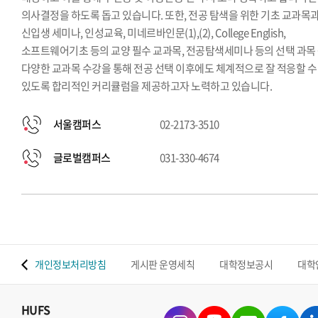
의사결정을 하도록 돕고 있습니다. 또한, 전공 탐색을 위한 기초 교과목
신입생 세미나, 인성교육, 미네르바인문(1),(2), College English,
소프트웨어기초 등의 교양 필수 교과목, 전공탐색세미나 등의 선택 과목
다양한 교과목 수강을 통해 전공 선택 이후에도 체계적으로 잘 적응할 수
있도록 합리적인 커리큘럼을 제공하고자 노력하고 있습니다.
서울캠퍼스
02-2173-3510
글로벌캠퍼스
031-330-4674
 맵
개인정보처리방침
게시판 운영세칙
대학정보공시
대학
HUFS