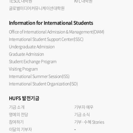
TESOL 대학원
KFL 대학원
글로벌미디어커뮤니케이션대학원
Information
for International Students
Office of International Admission & Management(OIAM)
International Student Support Center(ISSC)
Undergraduate Admission
Graduate Admission
Student Exchange Program
Visiting Program
International Summer Session(ISS)
International Student Organization(ISO)
HUFS
발전기금
기금 소개
기부자 예우
명예의 전당
기금 소식
참여하기
기부·수혜 Stories
-
이달의 기부자