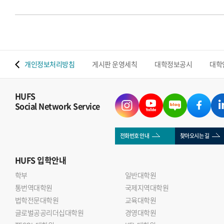
 맵
개인정보처리방침
게시판 운영세칙
대학정보공시
대학
HUFS
Social Network Service
전화번호 안내
찾아오시는 길
HUFS
입학안내
학부
일반대학원
통번역대학원
국제지역대학원
법학전문대학원
교육대학원
글로벌공공리더십대학원
경영대학원