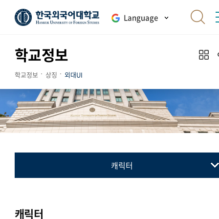
Language
학교정보
학교정보
상징
외대UI
캐릭터
교표(심벌마크)
컬러시스템
캐릭터
로고타입