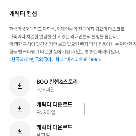
시그니처
캐릭터 컨셉
Stationery Items
상징
한국외국어대학교 재학생. 외대인들의 친구이자 귀요미 마스코트.
전용서체
가뜩이나 치열한 일상을 살고 있는 외대인들의 힐링을 돕는다.
PPT템플릿
좀 맹한 구석이 있긴 하지만 보고 있으면 왠지 피식 웃음이 나는 편안한 
캐릭터
힘들 땐 커다랗고 따뜻한 품에 기댈 수 있는 통통한 매력이 있다.
#한국외대 #한국외국어대학교 #마스코트 #부 #Boo
BOO 컨셉&스토리
PDF 파일
캐릭터 다운로드
PNG 파일
캐릭터 다운로드
AI 파일