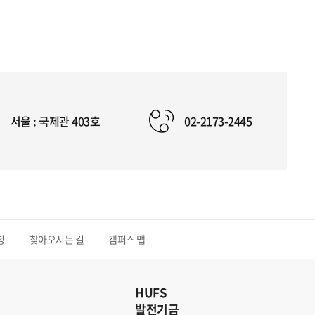
서울 : 국제관 403호
02-2173-2445
청
찾아오시는 길
캠퍼스 맵
HUFS
발전기금