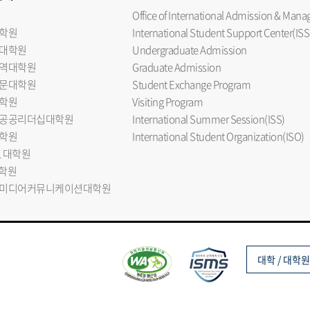
Office of International Admission & Ma
학원
International Student Support Center(ISS
대학원
Undergraduate Admission
역대학원
Graduate Admission
문대학원
Student Exchange Program
학원
Visiting Program
공공리더십대학원
International Summer Session(ISS)
학원
International Student Organization(ISO)
L 대학원
대학원
미디어커뮤니케이션대학원
대학 / 대학원