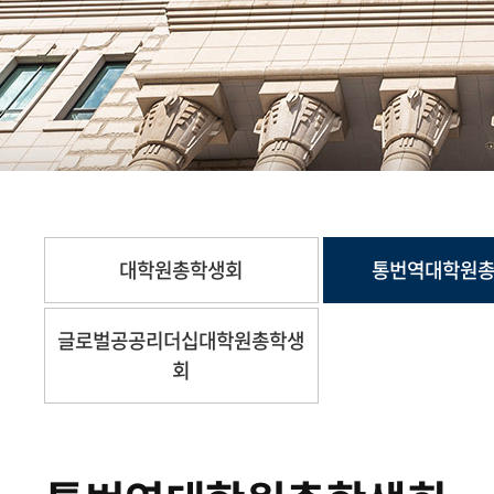
대학원총학생회
통번역대학원
글로벌공공리더십대학원총학생
회