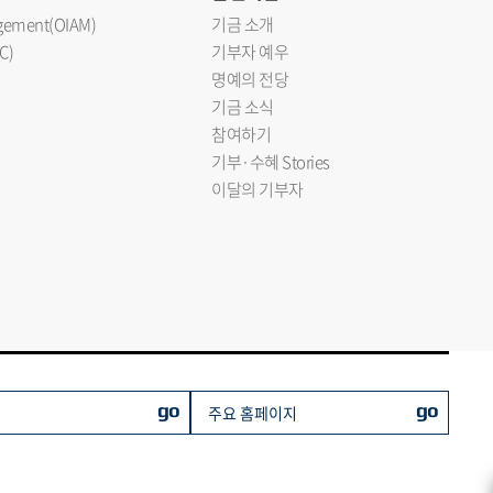
nagement(OIAM)
기금 소개
C)
기부자 예우
명예의 전당
기금 소식
참여하기
기부·수혜 Stories
이달의 기부자
go
go
주요 홈페이지