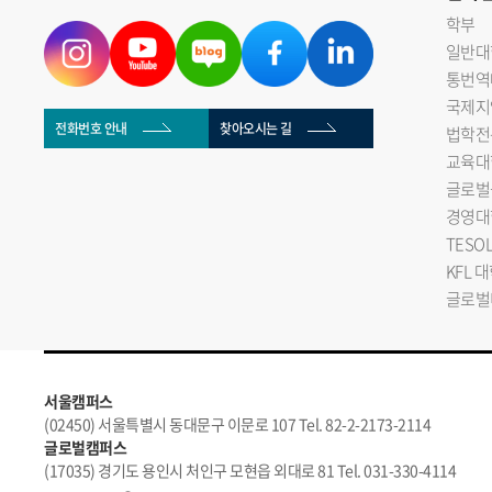
학부
일반대
통번역
국제지
전화번호 안내
찾아오시는 길
법학전
교육대
글로벌
경영대
TESO
KFL 
글로벌
서울캠퍼스
(02450) 서울특별시 동대문구 이문로 107 Tel. 82-2-2173-2114
글로벌캠퍼스
(17035) 경기도 용인시 처인구 모현읍 외대로 81 Tel. 031-330-4114