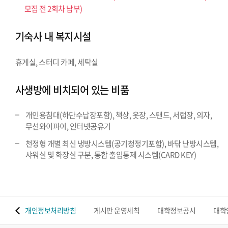
모집 전 2회차 납부)
기숙사 내 복지시설
휴게실, 스터디 카페, 세탁실
사생방에 비치되어 있는 비품
개인용침대(하단수납장포함), 책상, 옷장, 스탠드, 서럽장, 의자,
무선와이파이, 인터넷공유기
천정형 개별 최신 냉방시스템(공기청정기포함), 바닦 난방시스템,
샤워실 및 화장실 구분, 통합 출입통제 시스템(CARD KEY)
 맵
개인정보처리방침
게시판 운영세칙
대학정보공시
대학