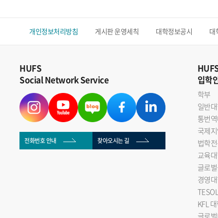
개인정보처리방침
게시판 운영세칙
대학정보공시
대
HUFS
HUF
Social Network Service
입학
학부
일반대
통번역
국제지
전화번호 안내
찾아오시는 길
법학전
교육대
글로벌
경영대
TESO
KFL 
글로벌