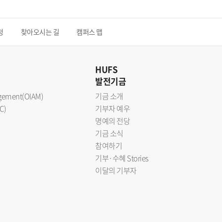
청
찾아오시는 길
캠퍼스 맵
HUFS
발전기금
nagement(OIAM)
기금 소개
C)
기부자 예우
명예의 전당
기금 소식
참여하기
기부·수혜 Stories
이달의 기부자