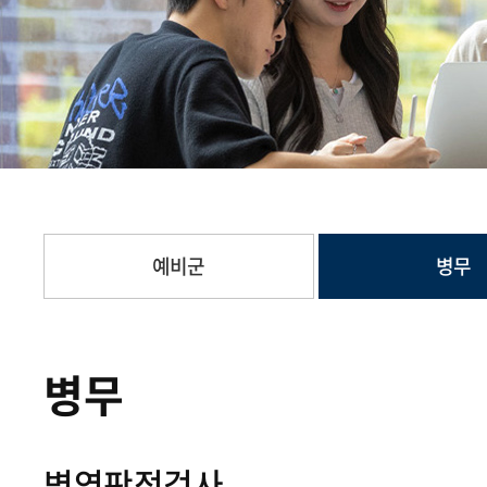
예비군
병무
병무
병역판정검사