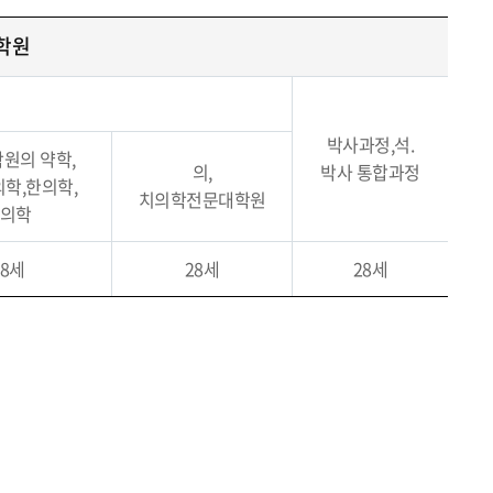
학원
박사과정,석.
원의 약학,
의,
박사 통합과정
의학,한의학,
치의학전문대학원
의학
28세
28세
28세