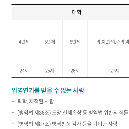
대학
4년제
5년제
6년제
의,치,한의,수의,
24세
25세
26세
27세
입영연기를 받을 수 없는 사람
퇴학, 제적된 사람
(병역법 제86조) 도망.신체손상 등 병역법 위반의 죄를
(병역법 제87조) 병역판정 검사 등을 기피한 사람