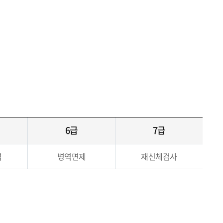
6급
7급
역
병역면제
재신체검사