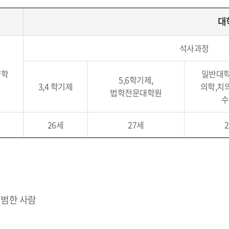
대
석사과정
약학
일반대학
5,6학기제,
3,4 학기제
의학,치
법학전문대학원
수
26세
27세
 범한 사람