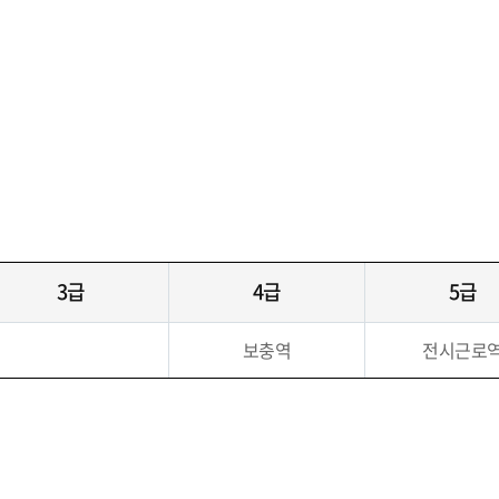
3급
4급
5급
보충역
전시근로